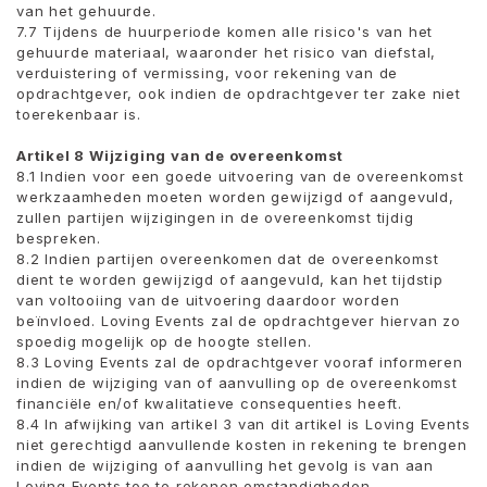
van het gehuurde.
7.7 Tijdens de huurperiode komen alle risico's van het
gehuurde materiaal, waaronder het risico van diefstal,
verduistering of vermissing, voor rekening van de
opdrachtgever, ook indien de opdrachtgever ter zake niet
toerekenbaar is.
Artikel 8 Wijziging van de overeenkomst
8.1 Indien voor een goede uitvoering van de overeenkomst
werkzaamheden moeten worden gewijzigd of aangevuld,
zullen partijen wijzigingen in de overeenkomst tijdig
bespreken.
8.2 Indien partijen overeenkomen dat de overeenkomst
dient te worden gewijzigd of aangevuld, kan het tijdstip
van voltooiing van de uitvoering daardoor worden
beïnvloed. Loving Events zal de opdrachtgever hiervan zo
spoedig mogelijk op de hoogte stellen.
8.3 Loving Events zal de opdrachtgever vooraf informeren
indien de wijziging van of aanvulling op de overeenkomst
financiële en/of kwalitatieve consequenties heeft.
8.4 In afwijking van artikel 3 van dit artikel is Loving Events
niet gerechtigd aanvullende kosten in rekening te brengen
indien de wijziging of aanvulling het gevolg is van aan
Loving Events toe te rekenen omstandigheden.