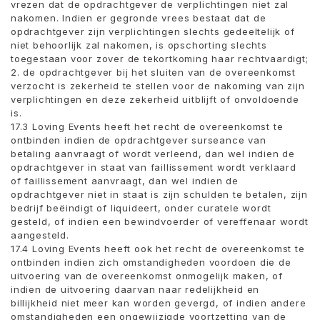
vrezen dat de opdrachtgever de verplichtingen niet zal
nakomen. Indien er gegronde vrees bestaat dat de
opdrachtgever zijn verplichtingen slechts gedeeltelijk of
niet behoorlijk zal nakomen, is opschorting slechts
toegestaan ​​voor zover de tekortkoming haar rechtvaardigt;
2. de opdrachtgever bij het sluiten van de overeenkomst
verzocht is zekerheid te stellen voor de nakoming van zijn
verplichtingen en deze zekerheid uitblijft of onvoldoende
is.
17.3 Loving Events heeft het recht de overeenkomst te
ontbinden indien de opdrachtgever surseance van
betaling aanvraagt ​​of wordt verleend, dan wel indien de
opdrachtgever in staat van faillissement wordt verklaard
of faillissement aanvraagt, dan wel indien de
opdrachtgever niet in staat is zijn schulden te betalen, zijn
bedrijf beëindigt of liquideert, onder curatele wordt
gesteld, of indien een bewindvoerder of vereffenaar wordt
aangesteld.
17.4 Loving Events heeft ook het recht de overeenkomst te
ontbinden indien zich omstandigheden voordoen die de
uitvoering van de overeenkomst onmogelijk maken, of
indien de uitvoering daarvan naar redelijkheid en
billijkheid niet meer kan worden gevergd, of indien andere
omstandigheden een ongewijzigde voortzetting van de