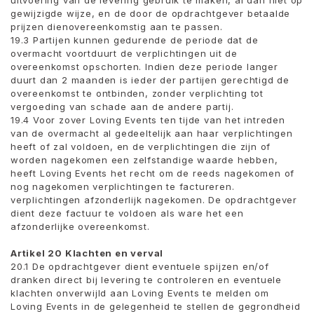
uitvoering van de levering gebruik te maken, al dan niet op
gewijzigde wijze, en de door de opdrachtgever betaalde
prijzen dienovereenkomstig aan te passen.
19.3 Partijen kunnen gedurende de periode dat de
overmacht voortduurt de verplichtingen uit de
overeenkomst opschorten. Indien deze periode langer
duurt dan 2 maanden is ieder der partijen gerechtigd de
overeenkomst te ontbinden, zonder verplichting tot
vergoeding van schade aan de andere partij.
19.4 Voor zover Loving Events ten tijde van het intreden
van de overmacht al gedeeltelijk aan haar verplichtingen
heeft of zal voldoen, en de verplichtingen die zijn of
worden nagekomen een zelfstandige waarde hebben,
heeft Loving Events het recht om de reeds nagekomen of
nog nagekomen verplichtingen te factureren.
verplichtingen afzonderlijk nagekomen. De opdrachtgever
dient deze factuur te voldoen als ware het een
afzonderlijke overeenkomst.
Artikel 20 Klachten en verval
20.1 De opdrachtgever dient eventuele spijzen en/of
dranken direct bij levering te controleren en eventuele
klachten onverwijld aan Loving Events te melden om
Loving Events in de gelegenheid te stellen de gegrondheid