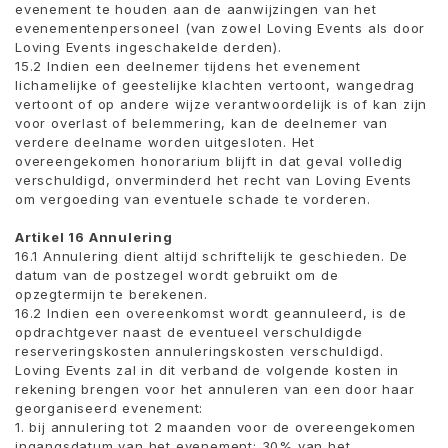
evenement te houden aan de aanwijzingen van het
evenementenpersoneel (van zowel Loving Events als door
Loving Events ingeschakelde derden).
15.2 Indien een deelnemer tijdens het evenement
lichamelijke of geestelijke klachten vertoont, wangedrag
vertoont of op andere wijze verantwoordelijk is of kan zijn
voor overlast of belemmering, kan de deelnemer van
verdere deelname worden uitgesloten. Het
overeengekomen honorarium blijft in dat geval volledig
verschuldigd, onverminderd het recht van Loving Events
om vergoeding van eventuele schade te vorderen.
Artikel 16 Annulering
16.1 Annulering dient altijd schriftelijk te geschieden. De
datum van de postzegel wordt gebruikt om de
opzegtermijn te berekenen.
16.2 Indien een overeenkomst wordt geannuleerd, is de
opdrachtgever naast de eventueel verschuldigde
reserveringskosten annuleringskosten verschuldigd.
Loving Events zal in dit verband de volgende kosten in
rekening brengen voor het annuleren van een door haar
georganiseerd evenement:
1. bij annulering tot 2 maanden voor de overeengekomen
ingangsdatum van het evenement: 30% van het