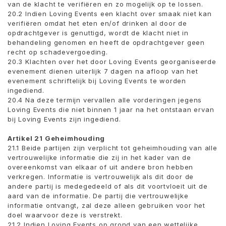
van de klacht te verifiëren en zo mogelijk op te lossen.
20.2 Indien Loving Events een klacht over smaak niet kan
verifiëren omdat het eten en/of drinken al door de
opdrachtgever is genuttigd, wordt de klacht niet in
behandeling genomen en heeft de opdrachtgever geen
recht op schadevergoeding.
20.3 Klachten over het door Loving Events georganiseerde
evenement dienen uiterlijk 7 dagen na afloop van het
evenement schriftelijk bij Loving Events te worden
ingediend.
20.4 Na deze termijn vervallen alle vorderingen jegens
Loving Events die niet binnen 1 jaar na het ontstaan ​​ervan
bij Loving Events zijn ingediend.
Artikel 21 Geheimhouding
21.1 Beide partijen zijn verplicht tot geheimhouding van alle
vertrouwelijke informatie die zij in het kader van de
overeenkomst van elkaar of uit andere bron hebben
verkregen. Informatie is vertrouwelijk als dit door de
andere partij is medegedeeld of als dit voortvloeit uit de
aard van de informatie. De partij die vertrouwelijke
informatie ontvangt, zal deze alleen gebruiken voor het
doel waarvoor deze is verstrekt.
21.2 Indien Loving Events op grond van een wettelijke