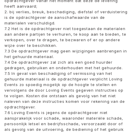
opdrachtgever vanaf het moment dat deze de levering
heeft aanvaard;
2. bij verlies, breuk, beschadiging, diefstal of verduistering
is de opdrachtgever de aanschafwaarde van de
materialen verschuldigd.
7.2 Het is de opdrachtgever niet toegestaan ​​de materialen
aan andere partijen te verhuren, te koop aan te bieden, te
verkopen, over te dragen, te bezwaren of er op andere
wijze over te beschikken.
7.3 De opdrachtgever mag geen wijzigingen aanbrengen in
het gehuurde materiaal.
7.4 De opdrachtgever zal zich als een goed huurder
gedragen, gebruiken en onderhouden met het gehuurde.
7.5 In geval van beschadiging of vermissing van het
gehuurde materiaal is de opdrachtgever verplicht Loving
Events zo spoedig mogelijk op de hoogte te stellen en
vervolgens de door Loving Events gegeven instructies op
te volgen. Kosten die ontstaan ​​als gevolg van het niet
naleven van deze instructies komen voor rekening van de
opdrachtgever.
7.6 Loving Events is jegens de opdrachtgever niet
aansprakelijk voor schade, waaronder materiële schade,
persoonlijk letsel en bedrijfsschade, veroorzaakt door of
als gevolg van de uitvoering, de bediening of het gebruik